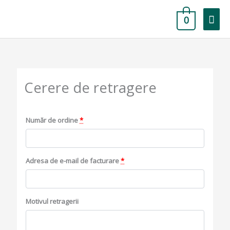
Skip
Mai
to
0
content
Men
Cerere de retragere
Număr de ordine
*
Adresa de e-mail de facturare
*
Motivul retragerii