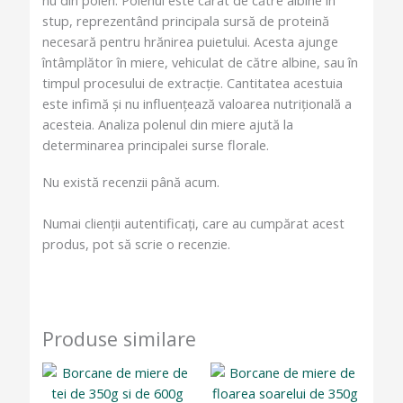
nu din polen. Polenul este cărat de către albine în
stup, reprezentând principala sursă de proteină
necesară pentru hrănirea puietului. Acesta ajunge
întâmplător în miere, vehiculat de către albine, sau în
timpul procesului de extracție. Cantitatea acestuia
este infimă și nu influențează valoarea nutrițională a
acesteia. Analiza polenul din miere ajută la
determinarea principalei surse florale.
Nu există recenzii până acum.
Numai clienții autentificați, care au cumpărat acest
produs, pot să scrie o recenzie.
Produse similare
Interval
Interval
Acest
Acest
de
de
produs
produs
prețuri:
prețuri: