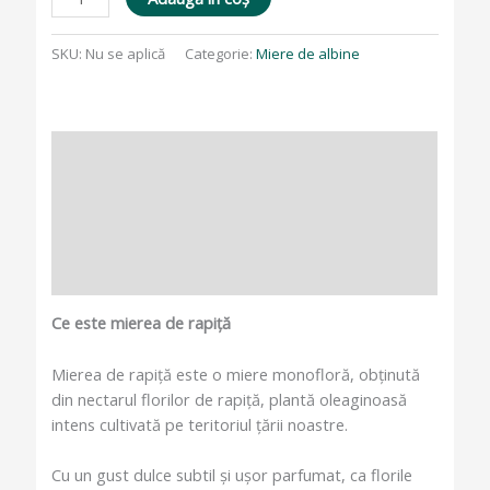
SKU:
Nu se aplică
Categorie:
Miere de albine
Descriere
Informații suplimentare
Întrebări frecvente
Recenzii (0)
Ce este mierea de rapiță
Mierea de rapiță este o miere monofloră, obținută
din nectarul florilor de rapiță, plantă oleaginoasă
intens cultivată pe teritoriul țării noastre.
Cu un gust dulce subtil și ușor parfumat, ca florile