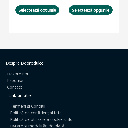
fi
fi
alese
alese
Selectează opțiunile
Selectează opțiunile
în
în
pagina
pagina
produsului.
produsul
Despre Dobrodulce
Despre noi
Produse
Contact
Link-uri utile
Termeni și Condiții
Politică de confidențialitate
Politică de utilizare a cookie-urilor
Livrare și modalități de plată