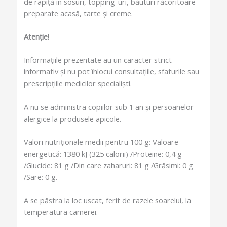
de rapiță în sosuri, topping-uri, băuturi răcoritoare
preparate acasă, tarte și creme.
Atenție!
Informațiile prezentate au un caracter strict
informativ și nu pot înlocui consultațiile, sfaturile sau
prescripțiile medicilor specialiști.
A nu se administra copiilor sub 1 an și persoanelor
alergice la produsele apicole.
Valori nutriționale medii pentru 100 g: Valoare
energetică: 1380 kJ (325 calorii) /Proteine: 0,4 g
/Glucide: 81 g /Din care zaharuri: 81 g /Grăsimi: 0 g
/Sare: 0 g.
A se păstra la loc uscat, ferit de razele soarelui, la
temperatura camerei.