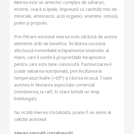
Mierea este un amestec complex de zaharuri,
enzime, ceară și lipide, împreună cu cantități mici de
minerale, aminoacizi, acizi organici, vitamine, cenușă,
polen și propolis.
Prin filtrare excesivă mierea este sărăcită de aceste
elemente atât de benefice. Încălzirea excesivă
afectează iremediabil echipamentul enzimatic al
mierii, care îi conferă proprietățile terapeutice
pentru care este bine-cunoscută. Pasteurizarea îi
scade valoarea nutrițională, prin încălzirea la
temperaturi înalte (>65°) și răcirea bruscă. Toate
acestea în favoarea aspectului comercial
(menținerea, la raft, în stare lichidă un timp
îndelungat).
Nu ocoliți mierea cristalizată, poate fi un semn al
calității acesteia!
Mierea naturală cristalizează?