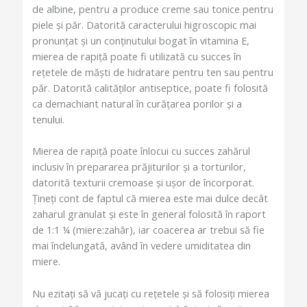
de albine, pentru a produce creme sau tonice pentru
piele și păr. Datorită caracterului higroscopic mai
pronunțat și un conținutului bogat în vitamina E,
mierea de rapiță poate fi utilizată cu succes în
rețetele de măști de hidratare pentru ten sau pentru
păr. Datorită calităților antiseptice, poate fi folosită
ca demachiant natural în curățarea porilor și a
tenului.
Mierea de rapiță poate înlocui cu succes zahărul
inclusiv în prepararea prăjiturilor și a torturilor,
datorită texturii cremoase și ușor de încorporat.
Țineți cont de faptul că mierea este mai dulce decât
zaharul granulat și este în general folosită în raport
de 1:1 ¼ (miere:zahăr), iar coacerea ar trebui să fie
mai îndelungată, având în vedere umiditatea din
miere.
Nu ezitați să vă jucați cu rețetele și să folosiți mierea